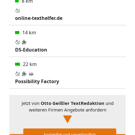
8 km
online-texthelfer.de
14 km
DS-Education
22 km
Possibility Factory
Jetzt von
Otto Geißler TextRedaktion
und
weiteren Firmen Angebote anfordern
kostenfrei und unverbindlich