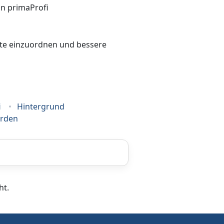
bote einzuordnen und bessere
i
Hintergrund
erden
Energieberatung
ht.
Grafikdesign