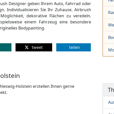
Fa
rush Designer geben Ihrem Auto, Fahrrad oder
n. Individualisieren Sie Ihr Zuhause. Airbrush
Ra
Möglichkeit, dekorative Flächen zu veredeln.
eispielsweise einem Fahrzeug eine besondere
We
originelles Bodypainting.
Bo
tweet
teilen
Mo
olstein
hleswig-Holstein erstellen Ihnen gerne
T
ekt.
Au