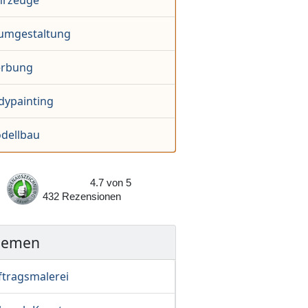
hrzeuge
umgestaltung
rbung
dypainting
dellbau
4.7
von
5
432
Rezensionen
hemen
ftragsmalerei