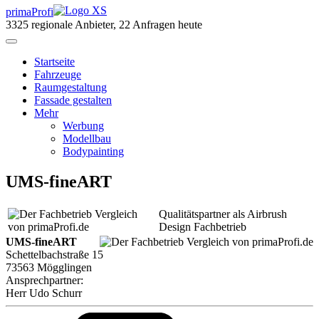
primaProfi
3325
regionale Anbieter, 22 Anfragen heute
Start
seite
Fahrzeuge
Raumgestaltung
Fassade gestalten
Mehr
Werbung
Modellbau
Bodypainting
UMS-fineART
Qualitätspartner als Airbrush
Design Fachbetrieb
UMS-fineART
Schettelbachstraße 15
73563 Mögglingen
Ansprechpartner:
Herr
Udo Schurr