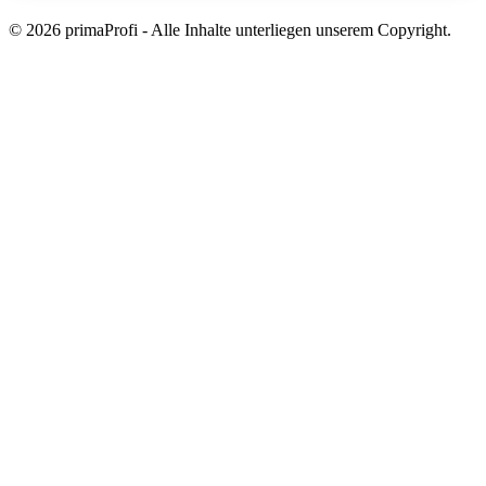
Bestatter
Callcenter
© 2026 primaProfi - Alle Inhalte unterliegen unserem Copyright.
Coaching
Energieberatung
Fahrzeugortung
Fotografie
Frankiermaschine
Grafikdesign
Gutachter
Hallenheizung
Hausmeisterservice
Hausverwaltung