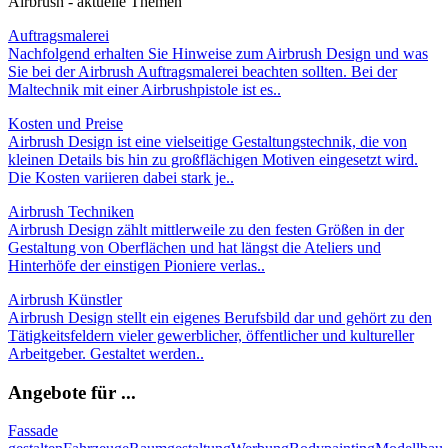
Airbrush - aktuelle Themen
Auftragsmalerei
Nachfolgend erhalten Sie Hinweise zum Airbrush Design und was
Sie bei der Airbrush Auftragsmalerei beachten sollten. Bei der
Maltechnik mit einer Airbrushpistole ist es..
Kosten und Preise
Airbrush Design ist eine vielseitige Gestaltungstechnik, die von
kleinen Details bis hin zu großflächigen Motiven eingesetzt wird.
Die Kosten variieren dabei stark je..
Airbrush Techniken
Airbrush Design zählt mittlerweile zu den festen Größen in der
Gestaltung von Oberflächen und hat längst die Ateliers und
Hinterhöfe der einstigen Pioniere verlas..
Airbrush Künstler
Airbrush Design stellt ein eigenes Berufsbild dar und gehört zu den
Tätigkeitsfeldern vieler gewerblicher, öffentlicher und kultureller
Arbeitgeber. Gestaltet werden..
Angebote für ...
Fassade