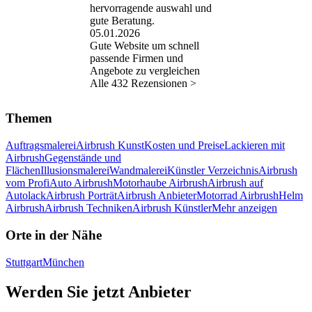
hervorragende auswahl und
gute Beratung.
05.01.2026
Gute Website um schnell
passende Firmen und
Angebote zu vergleichen
Alle 432 Rezensionen >
Themen
Auftragsmalerei
Airbrush Kunst
Kosten und Preise
Lackieren mit
Airbrush
Gegenstände und
Flächen
Illusionsmalerei
Wandmalerei
Künstler Verzeichnis
Airbrush
vom Profi
Auto Airbrush
Motorhaube Airbrush
Airbrush auf
Autolack
Airbrush Porträt
Airbrush Anbieter
Motorrad Airbrush
Helm
Airbrush
Airbrush Techniken
Airbrush Künstler
Mehr anzeigen
Orte in der Nähe
Stuttgart
München
Werden Sie jetzt Anbieter