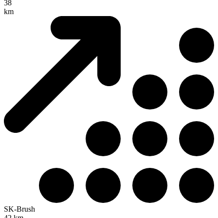
38
km
SK-Brush
42 km