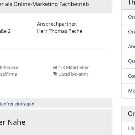
T
er als Online-Marketing Fachbetrieb
On
Ansprechpartner:
aße 2
Herr
Thomas Pache
On
An
Qu
l-Service
1-3 Mitarbeiter
zelfirma
UStId bekannt
Co
Me
tenfrei eintragen
Or
der Nähe
Lei