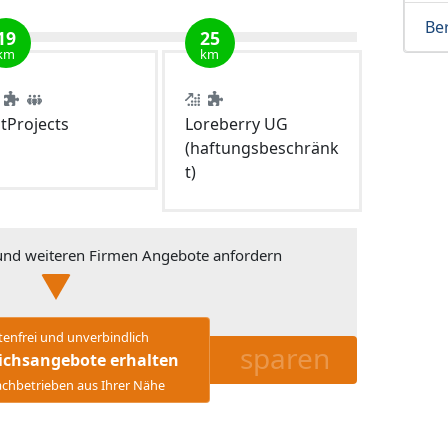
Ber
19
25
km
km
tProjects
Loreberry UG
(haftungsbeschränk
t)
nd weiteren Firmen Angebote anfordern
tenfrei und unverbindlich
sparen
ichsangebote erhalten
chbetrieben aus Ihrer Nähe