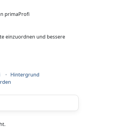
bote einzuordnen und bessere
i
Hintergrund
erden
Coaching
ht.