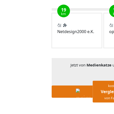
19
km
Netdesign2000 e.K.
op
Jetzt von
Medienkatze
u
kos
Vergle
von Fa