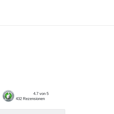
4.7
von
5
432
Rezensionen