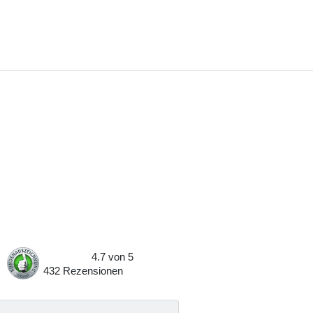
4.7
von
5
432
Rezensionen