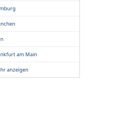
mburg
nchen
ln
ankfurt am Main
hr anzeigen