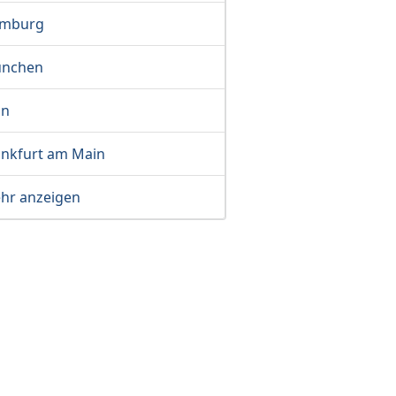
mburg
nchen
ln
ankfurt am Main
hr anzeigen