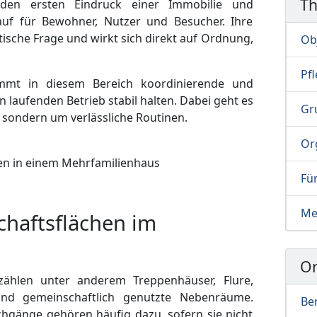
T
 den ersten Eindruck einer Immobilie und
auf für Bewohner, Nutzer und Besucher. Ihre
tische Frage und wirkt sich direkt auf Ordnung,
Ob
Pf
immt in diesem Bereich koordinierende und
n laufenden Betrieb stabil halten. Dabei geht es
Gr
sondern um verlässliche Routinen.
Or
Fü
Me
haftsflächen im
Or
zählen unter anderem Treppenhäuser, Flure,
und gemeinschaftlich genutzte Nebenräume.
Ber
gänge gehören häufig dazu, sofern sie nicht