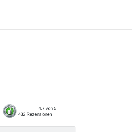
4.7
von
5
432
Rezensionen