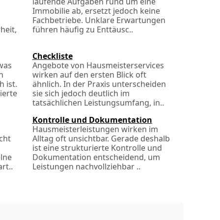
laufende Aufgaben rund um eine
Immobilie ab, ersetzt jedoch keine
Fachbetriebe. Unklare Erwartungen
heit,
führen häufig zu Ent­täusc..
Checkliste
was
Angebote von Hausmeisterservices
h
wirken auf den ersten Blick oft
 ist.
ähnlich. In der Praxis unterscheiden
ierte
sie sich jedoch deutlich im
tatsächlichen Leistungsumfang, in..
Kontrolle und Dokumentation
Hausmeisterleistungen wirken im
cht
Alltag oft unsichtbar. Gerade deshalb
ist eine strukturierte Kontrolle und
lne
Dokumentation entscheidend, um
rt..
Leistungen nachvollziehbar ..